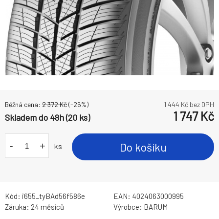
Běžná cena:
2 372
Kč
(-
26
%)
1 444
Kč bez DPH
1 747
Kč
Skladem do 48h (20 ks)
-
+
Do košíku
ks
Kód:
i655_tyBAd56f586e
EAN:
4024063000995
Záruka:
24 měsíců
Výrobce:
BARUM