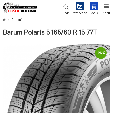
rezervace
Košík
Menu
Hledej
Osobní
Barum Polaris 5 165/60 R 15 77T
-
26
%