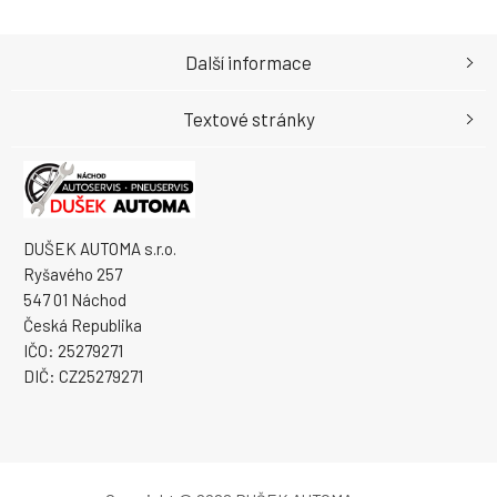
Další informace
Textové stránky
DUŠEK AUTOMA s.r.o.
Ryšavého 257
547 01 Náchod
Česká Republika
IČO: 25279271
DIČ: CZ25279271