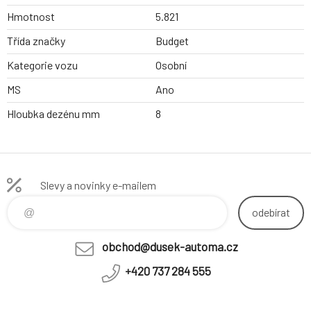
Hmotnost
5.821
Třída značky
Budget
Kategorie vozu
Osobní
MS
Ano
Hloubka dezénu mm
8
Slevy a novinky e-mailem
odebírat
obchod@dusek-automa.cz
+420 737 284 555