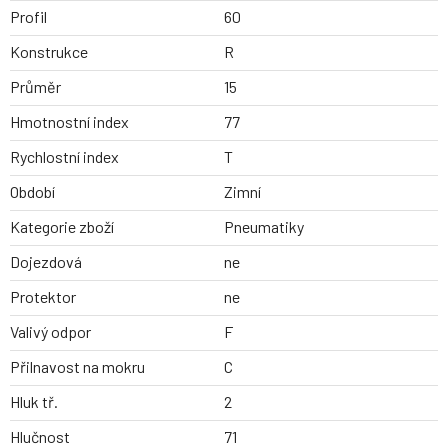
Profil
60
Konstrukce
R
Průměr
15
Hmotnostní index
77
Rychlostní index
T
Období
Zimní
Kategorie zboží
Pneumatiky
Dojezdová
ne
Protektor
ne
Valivý odpor
F
Přilnavost na mokru
C
Hluk tř.
2
Hlučnost
71