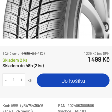
Běžná cena:
2 530
Kč
(-
41
%)
1 239
Kč bez DPH
1 499
Kč
Skladem 2 ks
Skladem do 48h (2 ks)
-
+
Do košíku
ks
Kód:
i655_tyBA78436b16
EAN:
4024063000506
Záruka:
24 měsíců
Výrobce:
BARUM