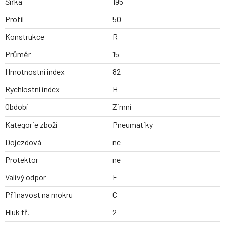
Šířka
195
Profil
50
Konstrukce
R
Průměr
15
Hmotnostní index
82
Rychlostní index
H
Období
Zimní
Kategorie zboží
Pneumatiky
Dojezdová
ne
Protektor
ne
Valivý odpor
E
Přilnavost na mokru
C
Hluk tř.
2