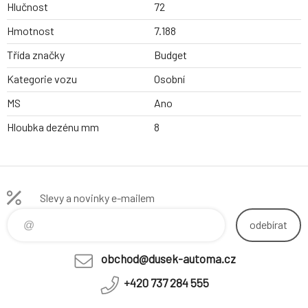
Hlučnost
72
Hmotnost
7.188
Třída značky
Budget
Kategorie vozu
Osobní
MS
Ano
Hloubka dezénu mm
8
Slevy a novinky e-mailem
odebírat
obchod@dusek-automa.cz
+420 737 284 555