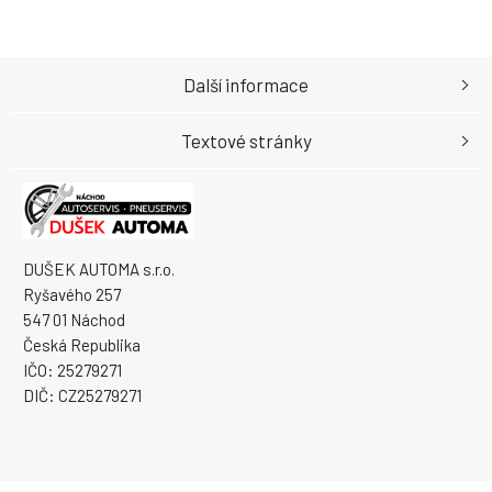
Další informace
Textové stránky
DUŠEK AUTOMA s.r.o.
Ryšavého 257
547 01 Náchod
Česká Republika
IČO: 25279271
DIČ: CZ25279271