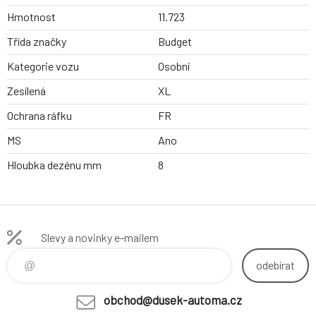
Hmotnost
11.723
Třída značky
Budget
Kategorie vozu
Osobní
Zesílená
XL
Ochrana ráfku
FR
MS
Ano
Hloubka dezénu mm
8
Slevy a novinky e-mailem
odebírat
obchod@dusek-automa.cz