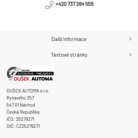
+420 737 284 555
Další informace
Textové stránky
DUŠEK AUTOMA s.r.o.
Ryšavého 257
547 01 Náchod
Česká Republika
IČO: 25279271
DIČ: CZ25279271