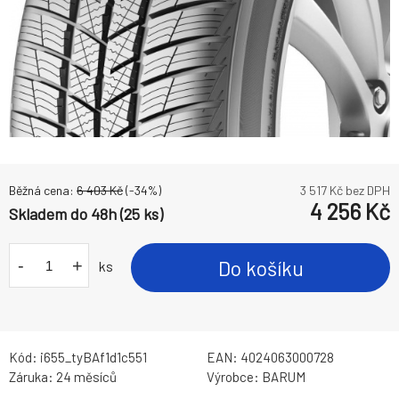
Běžná cena:
6 403
Kč
(-
34
%)
3 517
Kč bez DPH
4 256
Kč
Skladem do 48h (25 ks)
-
+
Do košíku
ks
Kód:
i655_tyBAf1d1c551
EAN:
4024063000728
Záruka:
24 měsíců
Výrobce:
BARUM