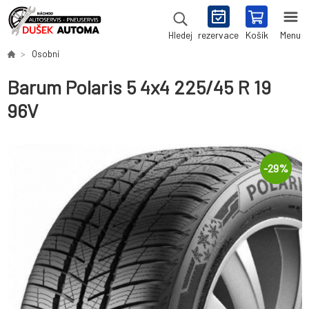
rezervace
Košík
Menu
Hledej
Osobní
Barum Polaris 5 4x4 225/45 R 19
96V
-
29
%