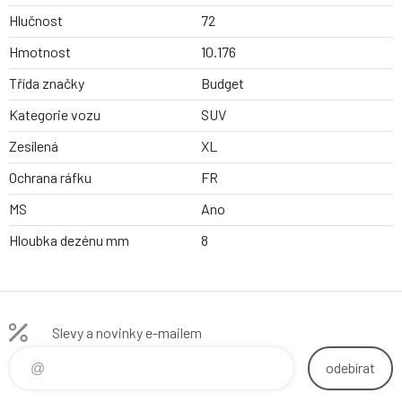
Hlučnost
72
Hmotnost
10.176
Třída značky
Budget
Kategorie vozu
SUV
Zesílená
XL
Ochrana ráfku
FR
MS
Ano
Hloubka dezénu mm
8
Slevy a novinky e-mailem
odebírat