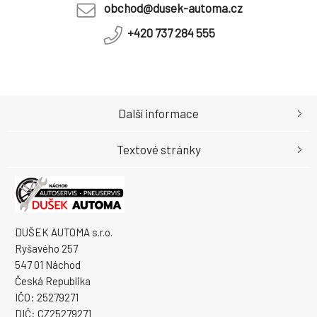
obchod@dusek-automa.cz
+420 737 284 555
Další informace
Textové stránky
DUŠEK AUTOMA s.r.o.
Ryšavého 257
547 01 Náchod
Česká Republika
IČO: 25279271
DIČ: CZ25279271