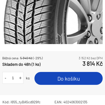
Běžná cena:
5 340
Kč
(-
29
%)
3 152
Kč bez DPH
3 814
Kč
Skladem do 48h (1 ks)
-
+
Do košíku
ks
Kód:
i655_tyBA5cd929fc
EAN:
4024063002135