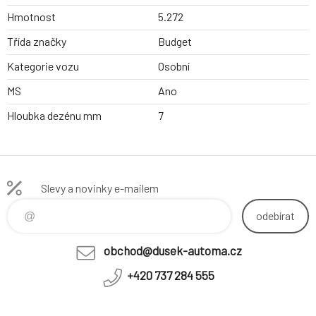
Hmotnost
5.272
Třída značky
Budget
Kategorie vozu
Osobní
MS
Ano
Hloubka dezénu mm
7
Slevy a novinky e-mailem
odebírat
obchod@dusek-automa.cz
+420 737 284 555