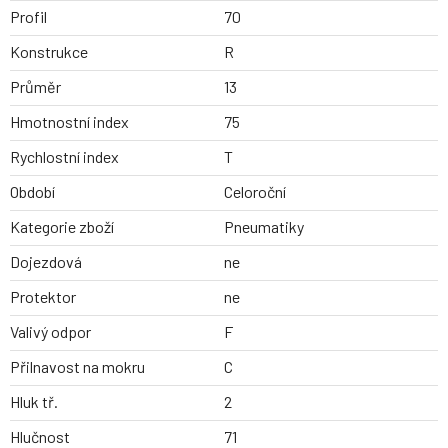
Profil
70
Konstrukce
R
Průměr
13
Hmotnostní index
75
Rychlostní index
T
Období
Celoroční
Kategorie zboží
Pneumatiky
Dojezdová
ne
Protektor
ne
Valivý odpor
F
Přilnavost na mokru
C
Hluk tř.
2
Hlučnost
71