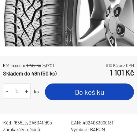
Běžná cena:
1 734
Kč
(-
37
%)
910
Kč bez DPH
1 101
Kč
Skladem do 48h (50 ks)
-
+
Do košíku
ks
Kód:
i655_tyBA6341fd9b
EAN:
4024063000131
Záruka:
24 měsíců
Výrobce:
BARUM