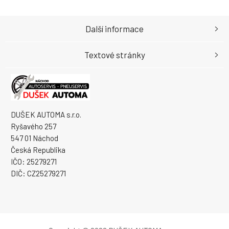
Další informace
Textové stránky
DUŠEK AUTOMA s.r.o.
Ryšavého 257
547 01 Náchod
Česká Republika
IČO: 25279271
DIČ: CZ25279271