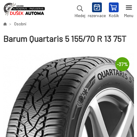
rezervace
Košík
Menu
Hledej
Osobní
Barum Quartaris 5 155/70 R 13 75T
-
37
%