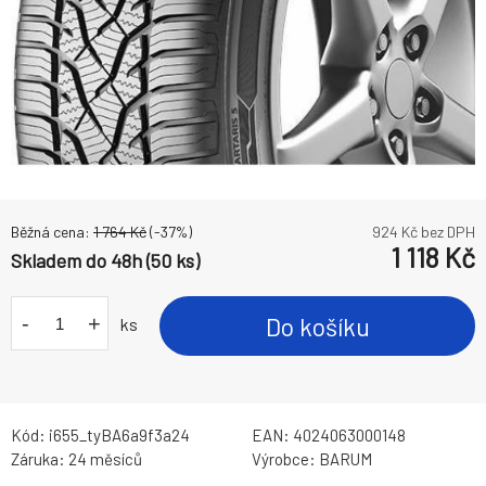
Běžná cena:
1 764
Kč
(-
37
%)
924
Kč bez DPH
1 118
Kč
Skladem do 48h (50 ks)
-
+
Do košíku
ks
Kód:
i655_tyBA6a9f3a24
EAN:
4024063000148
Záruka:
24 měsíců
Výrobce:
BARUM