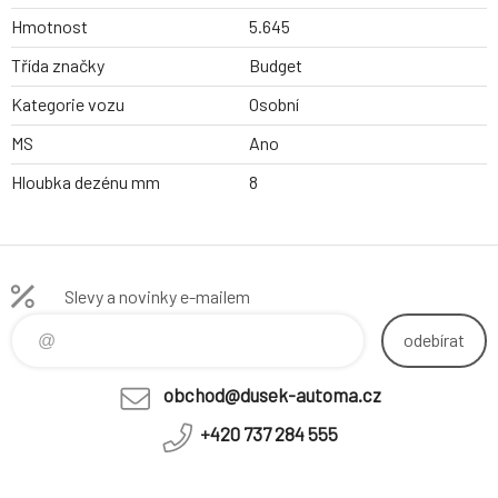
Hmotnost
5.645
Třída značky
Budget
Kategorie vozu
Osobní
MS
Ano
Hloubka dezénu mm
8
Slevy a novinky e-mailem
odebírat
obchod@dusek-automa.cz
+420 737 284 555