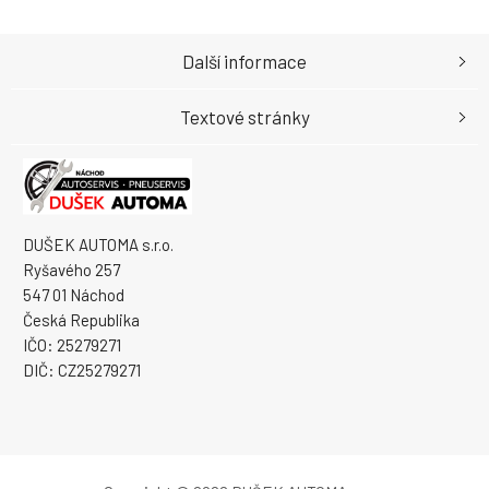
Další informace
Textové stránky
DUŠEK AUTOMA s.r.o.
Ryšavého 257
547 01 Náchod
Česká Republika
IČO: 25279271
DIČ: CZ25279271