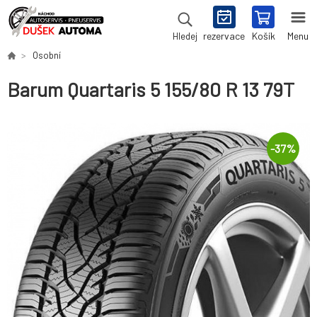
rezervace
Košík
Menu
Hledej
Osobní
Barum Quartaris 5 155/80 R 13 79T
-
37
%