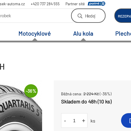
sek-automa.cz
+420 737 284 555
Partner sítě
Hledej
REZERV
Motocyklové
Alu kola
Plech
2H
-
36
%
Běžná cena:
2 224
Kč
(-
36
%)
Skladem do 48h (10 ks)
-
+
ks