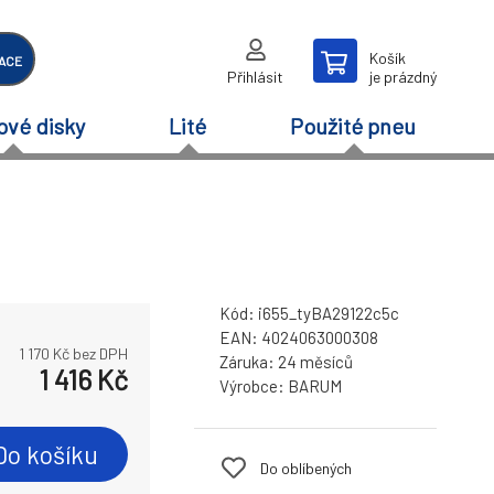
Košík
ACE
Přihlásit
je prázdný
ové disky
Lité
Použité pneu
Kód:
i655_tyBA29122c5c
EAN:
4024063000308
1 170
Kč bez DPH
Záruka:
24 měsíců
1 416
Kč
Výrobce:
BARUM
Do košíku
Do oblíbených