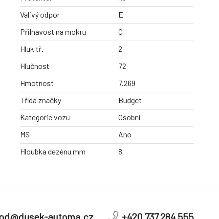
Valivý odpor
E
Přilnavost na mokru
C
Hluk tř.
2
Hlučnost
72
Hmotnost
7.269
Třída značky
Budget
Kategorie vozu
Osobní
MS
Ano
Hloubka dezénu mm
8
od@dusek-automa.cz
+420 737 284 555