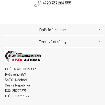
+420 737 284 555
Další informace
Textové stránky
DUŠEK AUTOMA s.r.o.
Ryšavého 257
547 01 Náchod
Česká Republika
IČO: 25279271
DIČ: CZ25279271