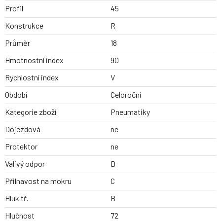
Profil
45
Konstrukce
R
Průměr
18
Hmotnostní index
90
Rychlostní index
V
Období
Celoroční
Kategorie zboží
Pneumatiky
Dojezdová
ne
Protektor
ne
Valivý odpor
D
Přilnavost na mokru
C
Hluk tř.
B
Hlučnost
72