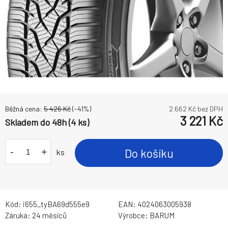
Běžná cena:
5 426
Kč
(-
41
%)
2 662
Kč bez DPH
3 221
Kč
Skladem do 48h (4 ks)
-
+
Do košíku
ks
Kód:
i655_tyBA69d555e9
EAN:
4024063005938
Záruka:
24 měsíců
Výrobce:
BARUM