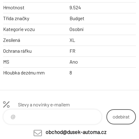
Hmotnost
9.524
Třída značky
Budget
Kategorie vozu
Osobní
Zesílená
XL
Ochrana ráfku
FR
MS
Ano
Hloubka dezénu mm
8
Slevy a novinky e-mailem
odebírat
obchod@dusek-automa.cz