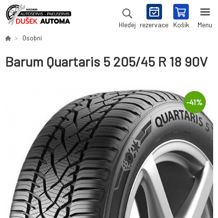
rezervace
Košík
Menu
Hledej
Osobní
Barum Quartaris 5 205/45 R 18 90V
-
41
%