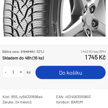
Běžná cena:
2 549
Kč
(-
32
%)
1 442
Kč bez DPH
1 745
Kč
Skladem do 48h (16 ks)
-
+
Do košíku
ks
Kód:
i655_tyBA320696a4
EAN:
4024063000803
Záruka:
24 měsíců
Výrobce:
BARUM