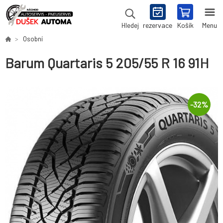
rezervace
Košík
Menu
Hledej
Osobní
Barum Quartaris 5 205/55 R 16 91H
-
32
%