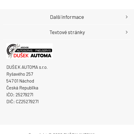
Další informace
Textové stránky
DUŠEK AUTOMA s.r.o.
Ryšavého 257
547 01 Náchod
Česká Republika
IČO: 25279271
DIČ: CZ25279271