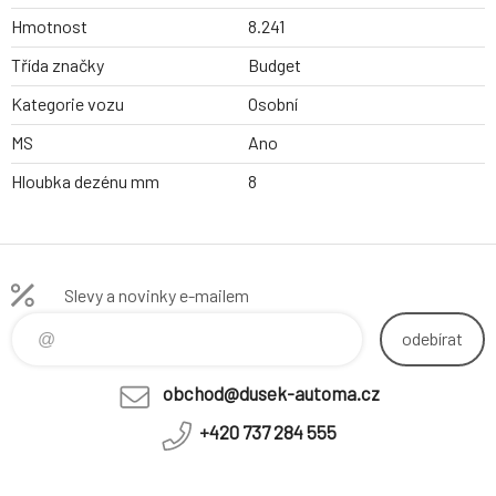
Hmotnost
8.241
Třída značky
Budget
Kategorie vozu
Osobní
MS
Ano
Hloubka dezénu mm
8
Slevy a novinky e-mailem
odebírat
obchod@dusek-automa.cz
+420 737 284 555