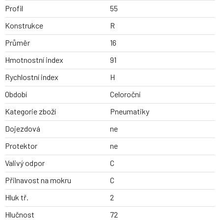
Profil
55
Konstrukce
R
Průměr
16
Hmotnostní index
91
Rychlostní index
H
Období
Celoroční
Kategorie zboží
Pneumatiky
Dojezdová
ne
Protektor
ne
Valivý odpor
C
Přilnavost na mokru
C
Hluk tř.
2
Hlučnost
72