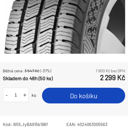
Běžná cena:
3 647
Kč
(-
37
%)
1 900
Kč bez DPH
2 299
Kč
Skladem do 48h (50 ks)
-
+
Do košíku
ks
Kód:
i655_tyBA915b196f
EAN:
4024063005563