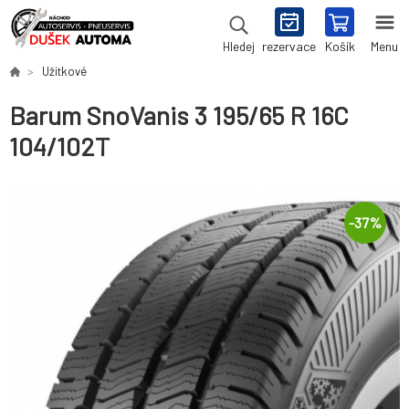
rezervace
Košík
Menu
Hledej
Užitkové
Barum SnoVanis 3 195/65 R 16C
104/102T
-
37
%