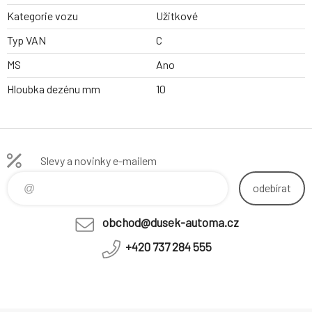
Kategorie vozu
Užitkové
Typ VAN
C
MS
Ano
Hloubka dezénu mm
10
Slevy a novinky e-mailem
odebírat
obchod@dusek-automa.cz
+420 737 284 555