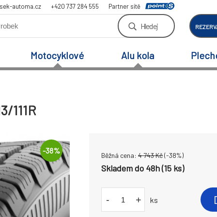
sek-automa.cz
+420 737 284 555
Partner sítě
Hledej
REZERV
Motocyklové
Alu kola
Plech
13/111R
-
38
%
Běžná cena:
4 743
Kč
(-
38
%)
Skladem do 48h (15 ks)
-
+
ks