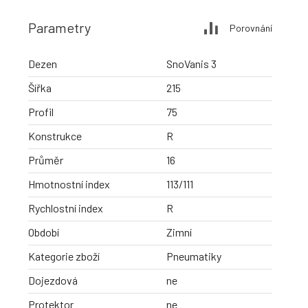
Parametry
Porovnání
Dezen
SnoVanis 3
Šířka
215
Profil
75
Konstrukce
R
Průměr
16
Hmotnostní index
113/111
Rychlostní index
R
Období
Zimní
Kategorie zboží
Pneumatiky
Dojezdová
ne
Protektor
ne