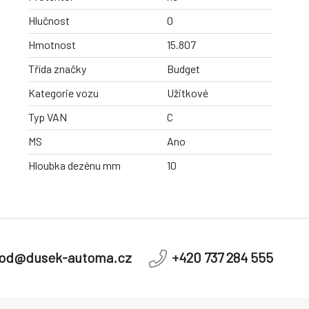
Hlučnost
0
Hmotnost
15.807
Třída značky
Budget
Kategorie vozu
Užitkové
Typ VAN
C
MS
Ano
Hloubka dezénu mm
10
od@dusek-automa.cz
+420 737 284 555