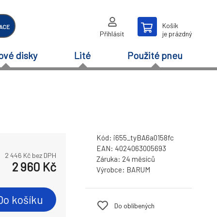
Košík
ACE
Přihlásit
je prázdný
ové disky
Lité
Použité pneu
Kód:
i655_tyBA6a0158fc
EAN:
4024063005693
2 446
Kč bez DPH
Záruka:
24 měsíců
2 960
Kč
Výrobce:
BARUM
Do košíku
Do oblíbených