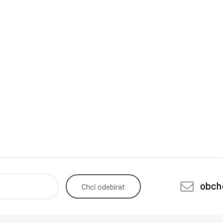
obch
Chci
odebírat