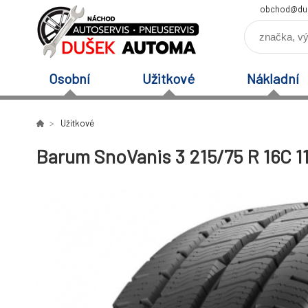
obchod@du
Osobní
Užitkové
Nákladní
Užitkové
Barum SnoVanis 3 215/75 R 16C 1