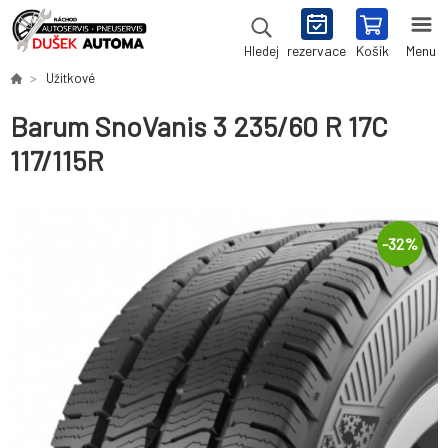
rezervace
Košík
Menu
Hledej
Užitkové
Barum SnoVanis 3 235/60 R 17C
117/115R
-
32
%