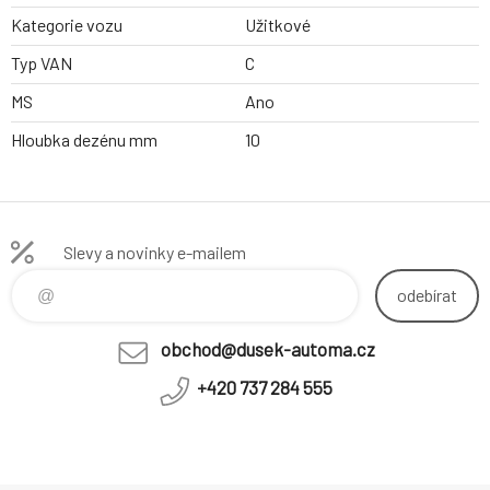
Kategorie vozu
Užitkové
Typ VAN
C
MS
Ano
Hloubka dezénu mm
10
Slevy a novinky e-mailem
odebírat
obchod@dusek-automa.cz
+420 737 284 555