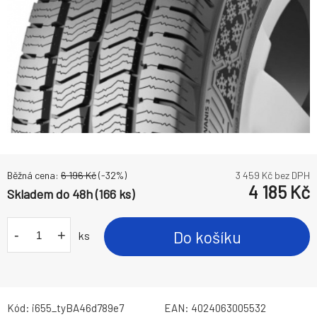
Běžná cena:
6 196
Kč
(-
32
%)
3 459
Kč bez DPH
4 185
Kč
Skladem do 48h (166 ks)
-
+
Do košíku
ks
Kód:
i655_tyBA46d789e7
EAN:
4024063005532