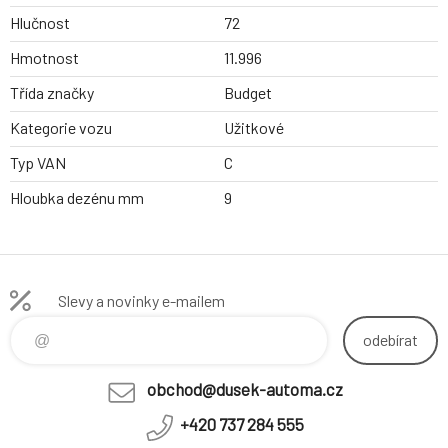
Hlučnost
72
Hmotnost
11.996
Třída značky
Budget
Kategorie vozu
Užitkové
Typ VAN
C
Hloubka dezénu mm
9
Slevy a novinky e-mailem
odebírat
obchod@dusek-automa.cz
+420 737 284 555