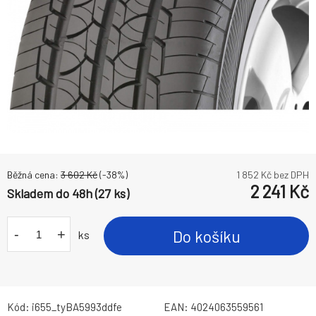
Běžná cena:
3 602
Kč
(-
38
%)
1 852
Kč bez DPH
2 241
Kč
Skladem do 48h (27 ks)
-
+
Do košíku
ks
Kód:
i655_tyBA5993ddfe
EAN:
4024063559561