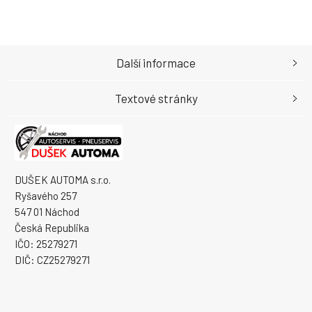
Další informace
Textové stránky
DUŠEK AUTOMA s.r.o.
Ryšavého 257
547 01 Náchod
Česká Republika
IČO: 25279271
DIČ: CZ25279271