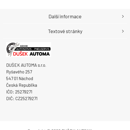
Další informace
Textové stránky
DUŠEK AUTOMA s.r.o.
Ryšavého 257
547 01 Náchod
Česká Republika
IČO: 25279271
DIČ: CZ25279271