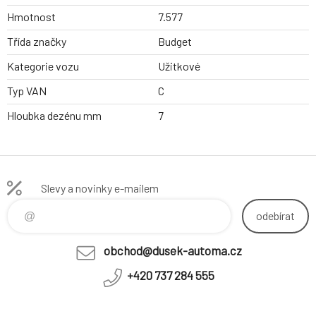
Hmotnost
7.577
Třída značky
Budget
Kategorie vozu
Užitkové
Typ VAN
C
Hloubka dezénu mm
7
Slevy a novinky e-mailem
odebírat
obchod@dusek-automa.cz
+420 737 284 555