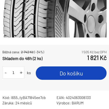
Běžná cena:
2 742
Kč
(-
34
%)
1 505
Kč bez DPH
1 821
Kč
Skladem do 48h (2 ks)
-
+
Do košíku
ks
Kód:
i655_tyBA71845ee7cb
EAN:
4024063006133
Záruka:
24 měsíců
Výrobce:
BARUM