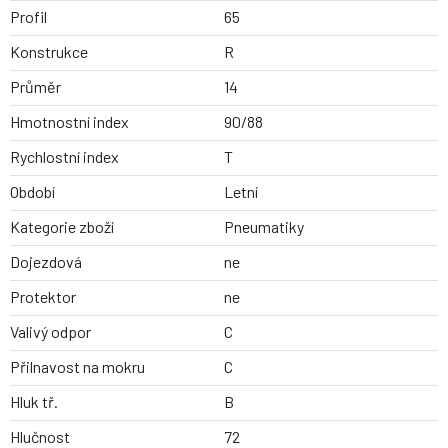
Profil
65
Konstrukce
R
Průměr
14
Hmotnostní index
90/88
Rychlostní index
T
Období
Letní
Kategorie zboží
Pneumatiky
Dojezdová
ne
Protektor
ne
Valivý odpor
C
Přilnavost na mokru
C
Hluk tř.
B
Hlučnost
72