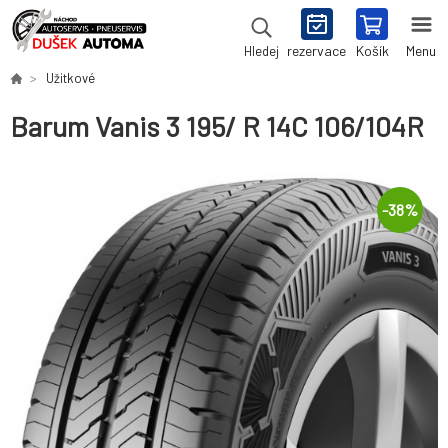
rezervace
Košík
Menu
Hledej
Užitkové
Barum Vanis 3 195/ R 14C 106/104R
-
38
%