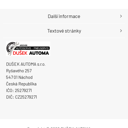
Další informace
Textové stránky
DUŠEK AUTOMA s.r.o.
Ryšavého 257
547 01 Náchod
Česká Republika
IČO: 25279271
DIČ: CZ25279271