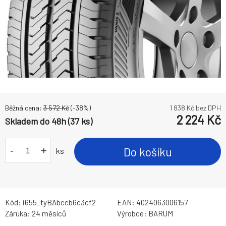
Běžná cena:
3 572
Kč
(-
38
%)
1 838
Kč bez DPH
2 224
Kč
Skladem do 48h (37 ks)
-
+
Do košíku
ks
Kód:
i655_tyBAbccb6c3cf2
EAN:
4024063006157
Záruka:
24 měsíců
Výrobce:
BARUM