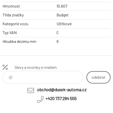
Hmotnost
10.607
Třída značky
Budget
Kategorie vozu
Užitkové
Typ VAN
C
Hloubka dezénu mm
9
Slevy a novinky e-mailem
odebírat
obchod@dusek-automa.cz
+420 737 284 555