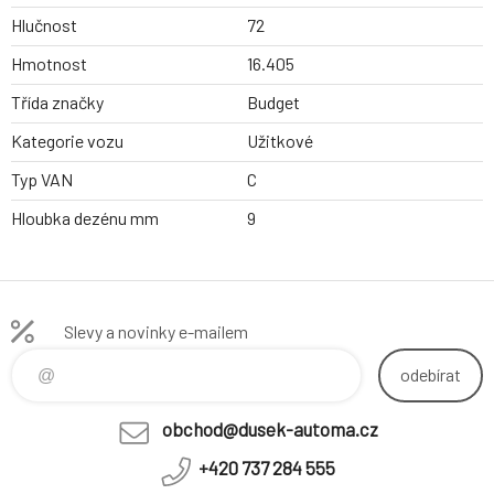
Hlučnost
72
Hmotnost
16.405
Třída značky
Budget
Kategorie vozu
Užitkové
Typ VAN
C
Hloubka dezénu mm
9
Slevy a novinky e-mailem
odebírat
obchod@dusek-automa.cz
+420 737 284 555