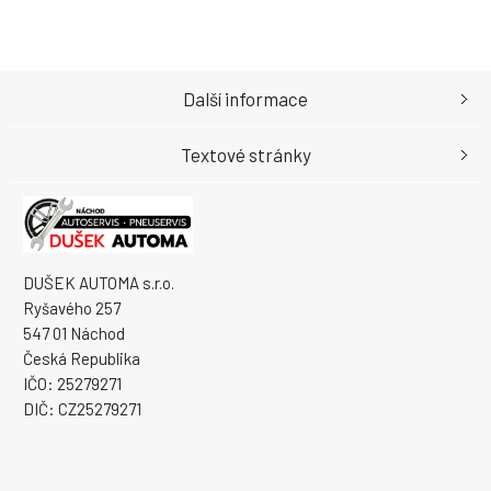
Další informace
Textové stránky
DUŠEK AUTOMA s.r.o.
Ryšavého 257
547 01 Náchod
Česká Republika
IČO: 25279271
DIČ: CZ25279271