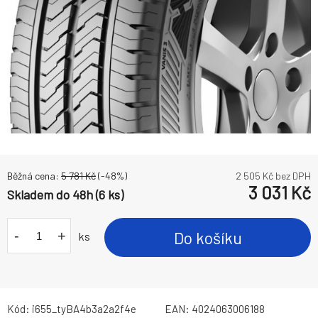
Běžná cena:
5 781
Kč
(-
48
%)
2 505
Kč bez DPH
3 031
Kč
Skladem do 48h (6 ks)
-
+
Do košíku
ks
Kód:
i655_tyBA4b3a2a2f4e
EAN:
4024063006188