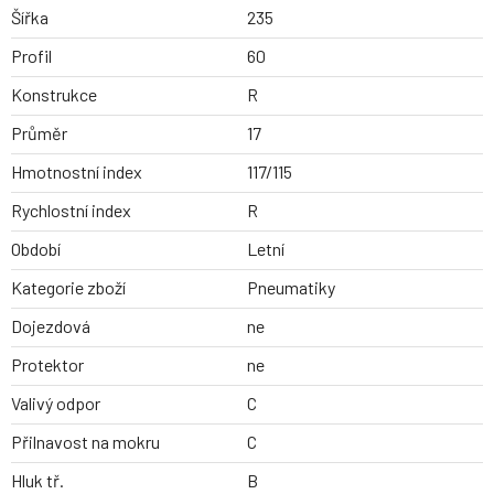
Šířka
235
Profil
60
Konstrukce
R
Průměr
17
Hmotnostní index
117/115
Rychlostní index
R
Období
Letní
Kategorie zboží
Pneumatiky
Dojezdová
ne
Protektor
ne
Valivý odpor
C
Přilnavost na mokru
C
Hluk tř.
B