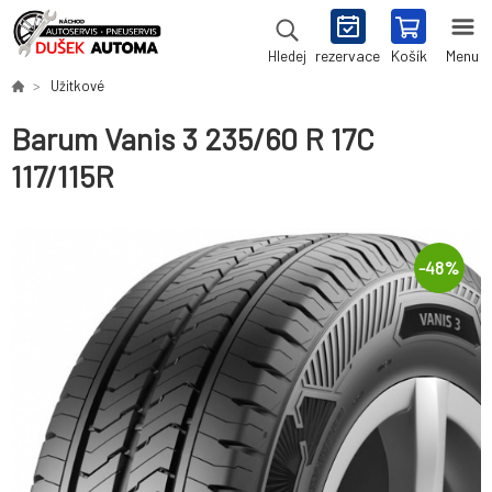
rezervace
Košík
Menu
Hledej
Užitkové
Barum Vanis 3 235/60 R 17C
117/115R
-
48
%