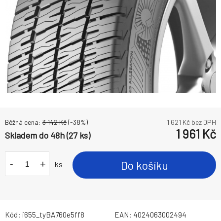
Běžná cena:
3 142
Kč
(-
38
%)
1 621
Kč bez DPH
1 961
Kč
Skladem do 48h (27 ks)
-
+
Do košíku
ks
Kód:
i655_tyBA760e5ff8
EAN:
4024063002494