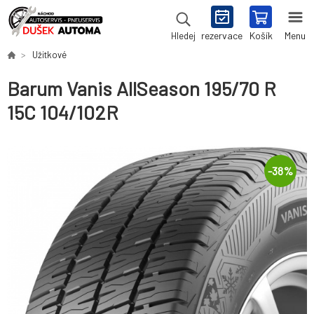
rezervace
Košík
Menu
Hledej
Užitkové
Barum Vanis AllSeason 195/70 R
15C 104/102R
-
38
%