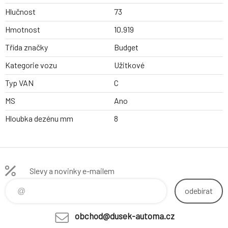
Hlučnost
73
Hmotnost
10.919
Třída značky
Budget
Kategorie vozu
Užitkové
Typ VAN
C
MS
Ano
Hloubka dezénu mm
8
Slevy a novinky e-mailem
odebírat
obchod@dusek-automa.cz