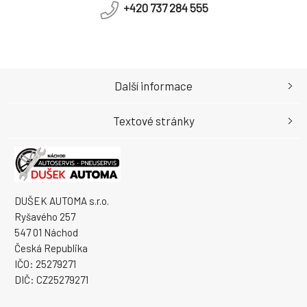
+420 737 284 555
Další informace
Textové stránky
DUŠEK AUTOMA s.r.o.
Ryšavého 257
547 01 Náchod
Česká Republika
IČO: 25279271
DIČ: CZ25279271