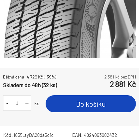
Běžná cena:
4 729
Kč
(-
39
%)
2 381
Kč bez DPH
2 881
Kč
Skladem do 48h (32 ks)
-
+
Do košíku
ks
Kód:
i655_tyBA20da5c1c
EAN:
4024063002432