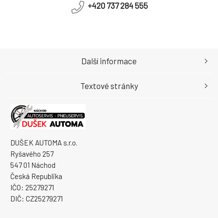
+420 737 284 555
Další informace
Textové stránky
DUŠEK AUTOMA s.r.o.
Ryšavého 257
547 01 Náchod
Česká Republika
IČO: 25279271
DIČ: CZ25279271