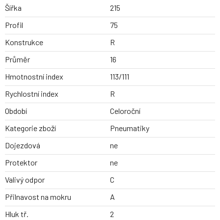
Šířka
215
Profil
75
Konstrukce
R
Průměr
16
Hmotnostní index
113/111
Rychlostní index
R
Období
Celoroční
Kategorie zboží
Pneumatiky
Dojezdová
ne
Protektor
ne
Valivý odpor
C
Přilnavost na mokru
A
Hluk tř.
2