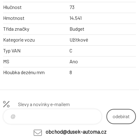
Hlučnost
73
Hmotnost
14.541
Třída značky
Budget
Kategorie vozu
Užitkové
Typ VAN
C
MS
Ano
Hloubka dezénu mm
8
Slevy a novinky e-mailem
odebírat
obchod@dusek-automa.cz