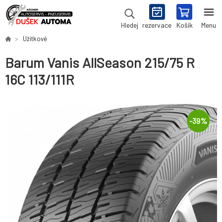
rezervace
Košík
Menu
Hledej
Užitkové
Barum Vanis AllSeason 215/75 R
16C 113/111R
-
39
%