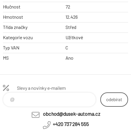
Hlučnost
72
Hmotnost
12.426
Třída značky
Střed
Kategorie vozu
Užitkové
Typ VAN
C
MS
Ano
Slevy a novinky e-mailem
odebírat
obchod@dusek-automa.cz
+420 737 284 555