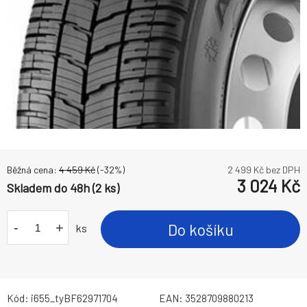
Běžná cena:
4 459
Kč
(-
32
%)
2 499
Kč bez DPH
3 024
Kč
Skladem do 48h (2 ks)
-
+
Do košíku
ks
Kód:
i655_tyBF62971704
EAN:
3528709880213