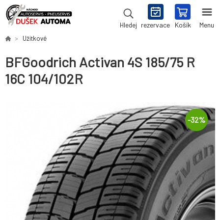
rezervace
Košík
Menu
Hledej
Užitkové
BFGoodrich Activan 4S 185/75 R
16C 104/102R
-
32
%