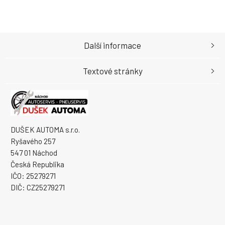
Další informace
Textové stránky
DUŠEK AUTOMA s.r.o.
Ryšavého 257
547 01 Náchod
Česká Republika
IČO: 25279271
DIČ: CZ25279271