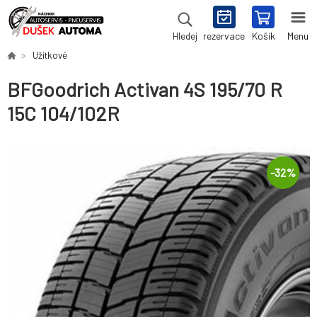
rezervace
Košík
Menu
Hledej
Užitkové
BFGoodrich Activan 4S 195/70 R
15C 104/102R
-
32
%