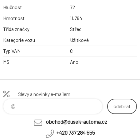
Hlučnost
72
Hmotnost
11.764
Třída značky
Střed
Kategorie vozu
Užitkové
Typ VAN
C
MS
Ano
Slevy a novinky e-mailem
odebírat
obchod@dusek-automa.cz
+420 737 284 555