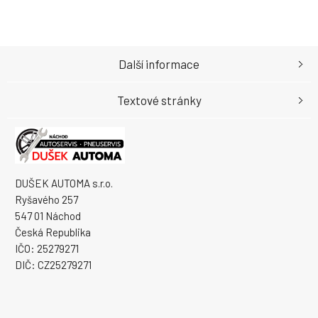
Další informace
Textové stránky
DUŠEK AUTOMA s.r.o.
Ryšavého 257
547 01 Náchod
Česká Republika
IČO: 25279271
DIČ: CZ25279271