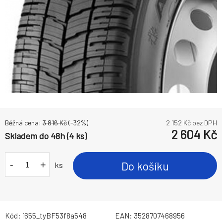
Běžná cena:
3 816
Kč
(-
32
%)
2 152
Kč bez DPH
2 604
Kč
Skladem do 48h (4 ks)
-
+
Do košíku
ks
Kód:
i655_tyBF53f8a548
EAN:
3528707468956