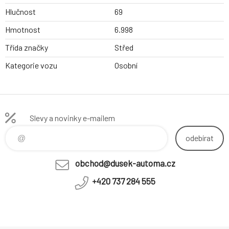
Hlučnost
69
Hmotnost
6.998
Třída značky
Střed
Kategorie vozu
Osobní
Slevy a novinky e-mailem
odebírat
obchod@dusek-automa.cz
+420 737 284 555