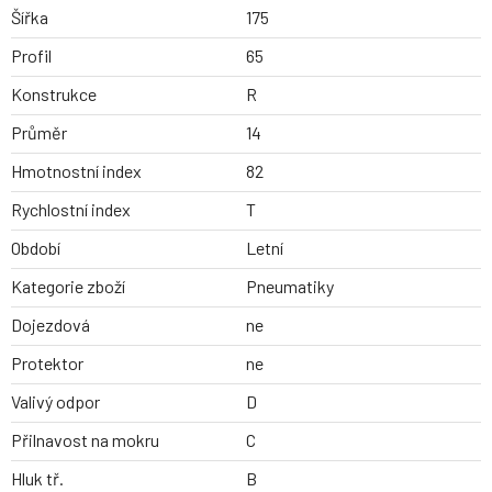
Šířka
175
Profil
65
Konstrukce
R
Průměr
14
Hmotnostní index
82
Rychlostní index
T
Období
Letní
Kategorie zboží
Pneumatiky
Dojezdová
ne
Protektor
ne
Valivý odpor
D
Přilnavost na mokru
C
Hluk tř.
B