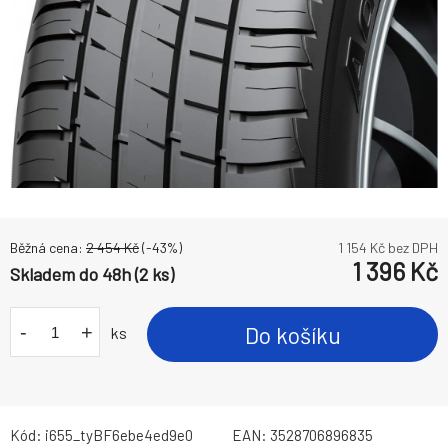
Běžná cena:
2 454
Kč
(-
43
%)
1 154
Kč bez DPH
1 396
Kč
Skladem do 48h (2 ks)
-
+
Do košíku
ks
Kód:
i655_tyBF6ebe4ed9e0
EAN:
3528706896835