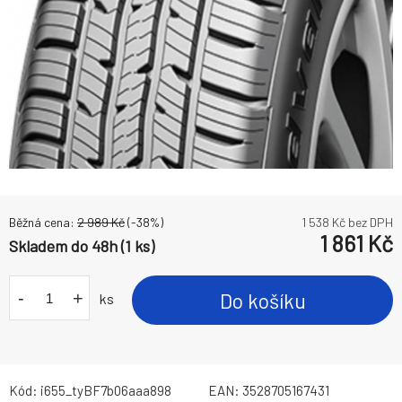
Běžná cena:
2 989
Kč
(-
38
%)
1 538
Kč bez DPH
1 861
Kč
Skladem do 48h (1 ks)
-
+
Do košíku
ks
Kód:
i655_tyBF7b06aaa898
EAN:
3528705167431