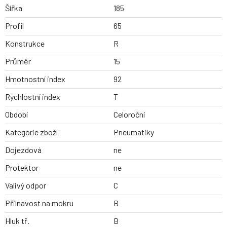
Šířka
185
Profil
65
Konstrukce
R
Průměr
15
Hmotnostní index
92
Rychlostní index
T
Období
Celoroční
Kategorie zboží
Pneumatiky
Dojezdová
ne
Protektor
ne
Valivý odpor
C
Přilnavost na mokru
B
Hluk tř.
B