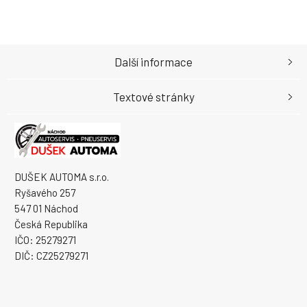
Další informace
Textové stránky
DUŠEK AUTOMA s.r.o.
Ryšavého 257
547 01 Náchod
Česká Republika
IČO: 25279271
DIČ: CZ25279271