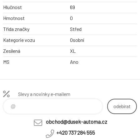
Hlučnost
69
Hmotnost
0
Třída značky
Střed
Kategorie vozu
Osobní
Zesílená
XL
MS
Ano
Slevy a novinky e-mailem
odebírat
obchod@dusek-automa.cz
+420 737 284 555