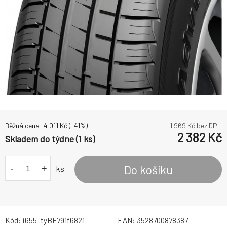
Běžná cena:
4 011
Kč
(-
41
%)
1 969
Kč bez DPH
2 382
Kč
Skladem do týdne (1 ks)
-
+
Do košíku
ks
Kód:
i655_tyBF791f6821
EAN:
3528700878387