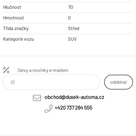
Hlučnost
70
Hmotnost
0
Třída značky
Střed
Kategorie vozu
SUV
Slevy a novinky e-mailem
odebírat
obchod@dusek-automa.cz
+420 737 284 555