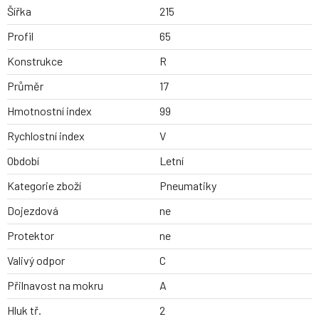
Šířka
215
Profil
65
Konstrukce
R
Průměr
17
Hmotnostní index
99
Rychlostní index
V
Období
Letní
Kategorie zboží
Pneumatiky
Dojezdová
ne
Protektor
ne
Valivý odpor
C
Přilnavost na mokru
A
Hluk tř.
2