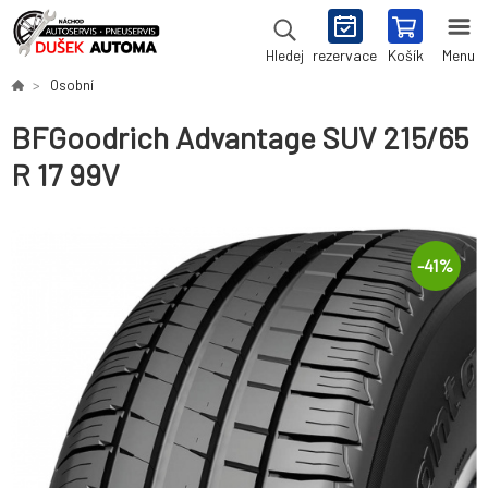
rezervace
Košík
Menu
Hledej
Osobní
BFGoodrich Advantage SUV 215/65
R 17 99V
-
41
%