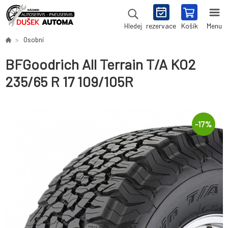
rezervace
Košík
Menu
Hledej
Osobní
BFGoodrich All Terrain T/A KO2
235/65 R 17 109/105R
-
17
%