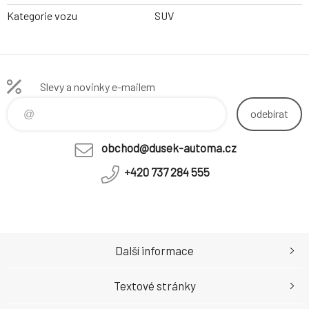
Kategorie vozu
SUV
Slevy a novinky e-mailem
odebírat
obchod@dusek-automa.cz
+420 737 284 555
Další informace
Textové stránky