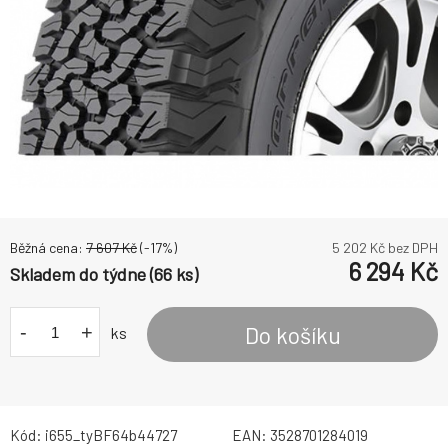
Běžná cena:
7 607
Kč
(-
17
%)
5 202
Kč bez DPH
6 294
Kč
Skladem do týdne (66 ks)
-
+
Do košíku
ks
Kód:
i655_tyBF64b44727
EAN:
3528701284019