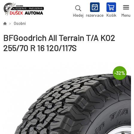
rezervace
Košík
Menu
Hledej
Osobní
BFGoodrich All Terrain T/A KO2
255/70 R 16 120/117S
-
32
%