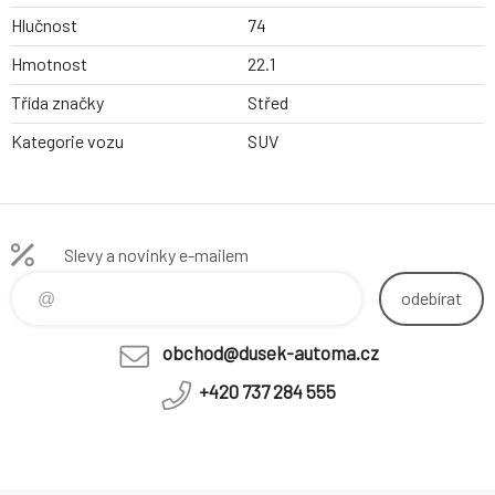
Hlučnost
74
Hmotnost
22.1
Třída značky
Střed
Kategorie vozu
SUV
Slevy a novinky e-mailem
odebírat
obchod@dusek-automa.cz
+420 737 284 555