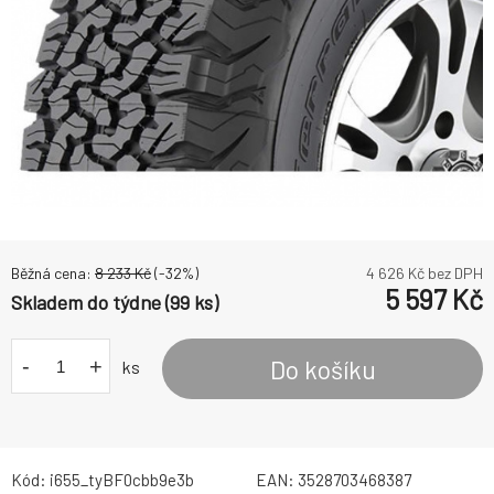
Běžná cena:
8 233
Kč
(-
32
%)
4 626
Kč bez DPH
5 597
Kč
Skladem do týdne (99 ks)
-
+
Do košíku
ks
Kód:
i655_tyBF0cbb9e3b
EAN:
3528703468387