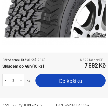
Běžná cena:
10 349
Kč
(-
24
%)
6 522
Kč bez DPH
7 892
Kč
Skladem do 48h (16 ks)
-
+
Do košíku
ks
Kód:
i655_tyBF8d67e492
EAN:
3528706315954