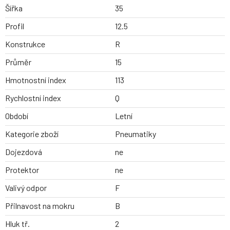
Šířka
35
Profil
12.5
Konstrukce
R
Průměr
15
Hmotnostní index
113
Rychlostní index
Q
Období
Letní
Kategorie zboží
Pneumatiky
Dojezdová
ne
Protektor
ne
Valivý odpor
F
Přilnavost na mokru
B
Hluk tř.
2