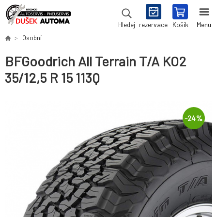
rezervace
Košík
Menu
Hledej
Osobní
BFGoodrich All Terrain T/A KO2
35/12,5 R 15 113Q
-
24
%