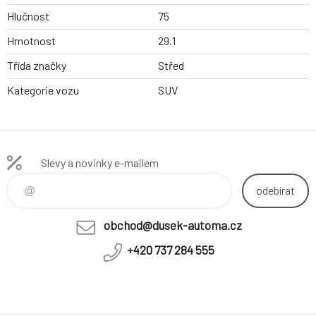
Hlučnost
75
Hmotnost
29.1
Třída značky
Střed
Kategorie vozu
SUV
Slevy a novinky e-mailem
odebírat
obchod@dusek-automa.cz
+420 737 284 555