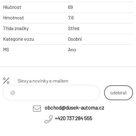
Hlučnost
69
Hmotnost
7.6
Třída značky
Střed
Kategorie vozu
Osobní
MS
Ano
Slevy a novinky e-mailem
odebírat
obchod@dusek-automa.cz
+420 737 284 555