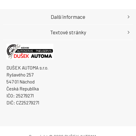
Další informace
Textové stránky
DUŠEK AUTOMA s.r.o.
Ryšavého 257
547 01 Náchod
Česká Republika
IČO: 25279271
DIČ: CZ25279271