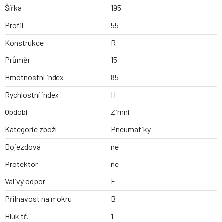
Šířka
195
Profil
55
Konstrukce
R
Průměr
15
Hmotnostní index
85
Rychlostní index
H
Období
Zimní
Kategorie zboží
Pneumatiky
Dojezdová
ne
Protektor
ne
Valivý odpor
E
Přilnavost na mokru
B
Hluk tř.
1