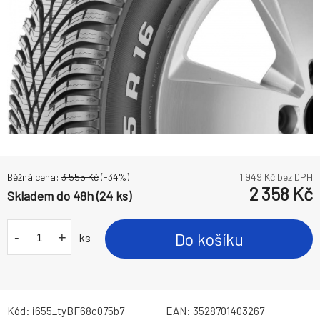
Běžná cena:
3 555
Kč
(-
34
%)
1 949
Kč bez DPH
2 358
Kč
Skladem do 48h (24 ks)
-
+
Do košíku
ks
Kód:
i655_tyBF68c075b7
EAN:
3528701403267