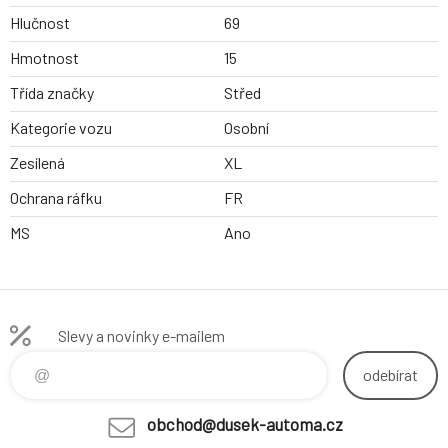
Hlučnost
69
Hmotnost
15
Třída značky
Střed
Kategorie vozu
Osobní
Zesílená
XL
Ochrana ráfku
FR
MS
Ano
Slevy a novinky e-mailem
odebírat
obchod@dusek-automa.cz