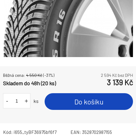
Běžná cena:
4 550
Kč
(-
31
%)
2 594
Kč bez DPH
3 139
Kč
Skladem do 48h (20 ks)
-
+
Do košíku
ks
Kód:
i655_tyBF36975bf6f7
EAN:
3528702987155