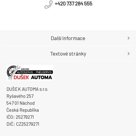
+420 737 284 555
Další informace
Textové stránky
DUŠEK AUTOMA s.r.o.
Ryšavého 257
547 01 Náchod
Česká Republika
IČO: 25279271
DIČ: CZ25279271