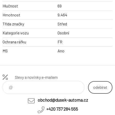
Hlučnost
69
Hmotnost
9.464
Třída značky
Střed
Kategorie vozu
Osobní
Ochrana ráfku
FR
MS
Ano
Slevy a novinky e-mailem
odebírat
obchod@dusek-automa.cz
+420 737 284 555