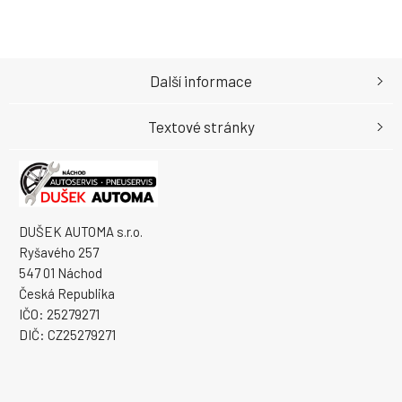
Další informace
Textové stránky
DUŠEK AUTOMA s.r.o.
Ryšavého 257
547 01 Náchod
Česká Republika
IČO: 25279271
DIČ: CZ25279271