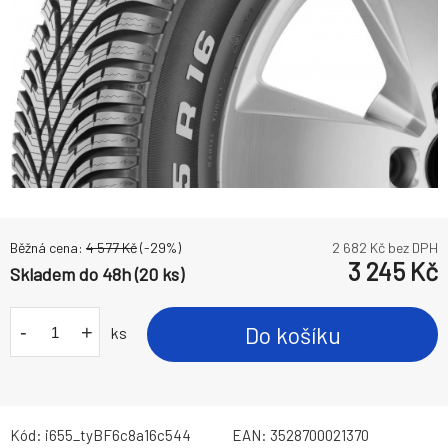
Běžná cena:
4 577
Kč
(-
29
%)
2 682
Kč bez DPH
3 245
Kč
Skladem do 48h (20 ks)
-
+
Do košíku
ks
Kód:
i655_tyBF6c8a16c544
EAN:
3528700021370