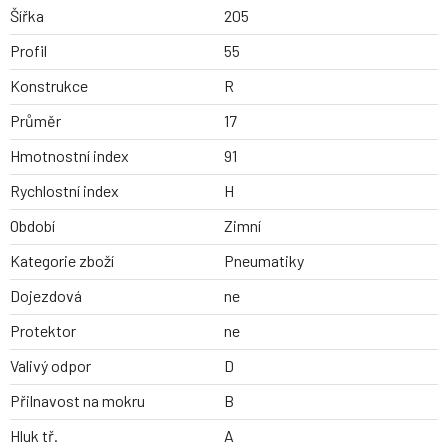
Šířka
205
Profil
55
Konstrukce
R
Průměr
17
Hmotnostní index
91
Rychlostní index
H
Období
Zimní
Kategorie zboží
Pneumatiky
Dojezdová
ne
Protektor
ne
Valivý odpor
D
Přilnavost na mokru
B
Hluk tř.
A