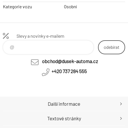
Kategorie vozu
Osobní
Slevy a novinky e-mailem
odebírat
obchod@dusek-automa.cz
+420 737 284 555
Další informace
Textové stránky