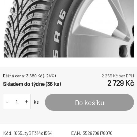
Běžná cena:
3 580
Kč
(-
24
%)
2 255
Kč bez DPH
2 729
Kč
Skladem do týdne (36 ks)
-
+
Do košíku
ks
Kód:
i655_tyBF314d1554
EAN:
3528708178076