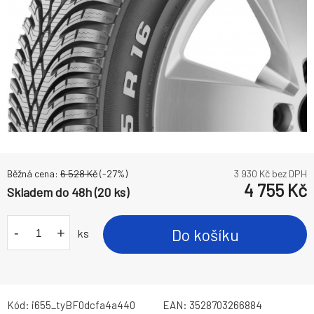
Běžná cena:
6 528
Kč
(-
27
%)
3 930
Kč bez DPH
4 755
Kč
Skladem do 48h (20 ks)
-
+
Do košíku
ks
Kód:
i655_tyBF0dcfa4a440
EAN:
3528703266884