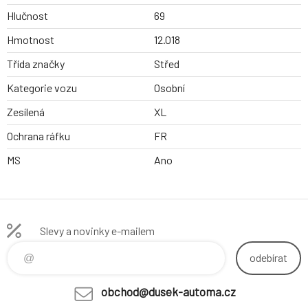
Hlučnost
69
Hmotnost
12.018
Třída značky
Střed
Kategorie vozu
Osobní
Zesílená
XL
Ochrana ráfku
FR
MS
Ano
Slevy a novinky e-mailem
odebírat
obchod@dusek-automa.cz