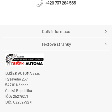
+420 737 284 555
Další informace
Textové stránky
DUŠEK AUTOMA s.r.o.
Ryšavého 257
547 01 Náchod
Česká Republika
IČO: 25279271
DIČ: CZ25279271