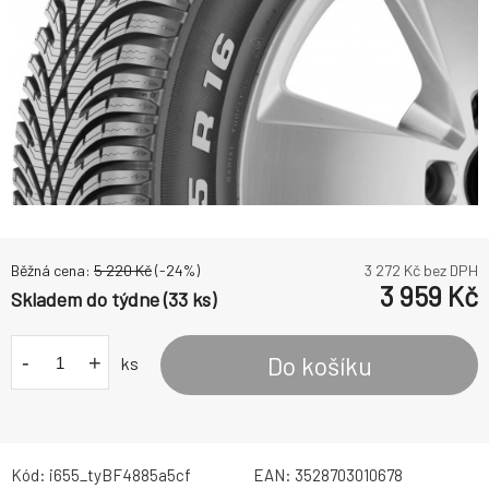
Běžná cena:
5 220
Kč
(-
24
%)
3 272
Kč bez DPH
3 959
Kč
Skladem do týdne (33 ks)
-
+
Do košíku
ks
Kód:
i655_tyBF4885a5cf
EAN:
3528703010678