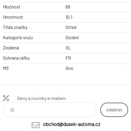
Hlučnost
69
Hmotnost
10.1
Třída značky
Střed
Kategorie vozu
Osobní
Zesílená
XL
Ochrana ráfku
FR
MS
Ano
Slevy a novinky e-mailem
odebírat
obchod@dusek-automa.cz