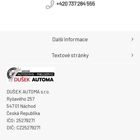
+420 737 284 555
Další informace
Textové stránky
DUŠEK AUTOMA s.r.o.
Ryšavého 257
547 01 Náchod
Česká Republika
IČO: 25279271
DIČ: CZ25279271