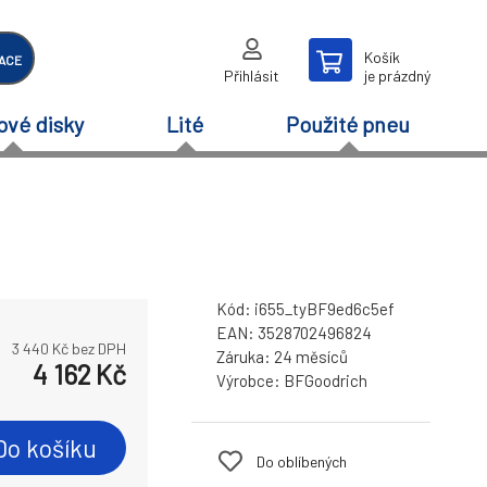
Košík
ACE
Přihlásit
je prázdný
ové disky
Lité
Použité pneu
Kód:
i655_tyBF9ed6c5ef
EAN:
3528702496824
3 440
Kč bez DPH
Záruka:
24 měsíců
4 162
Kč
Výrobce:
BFGoodrich
Do košíku
Do oblíbených