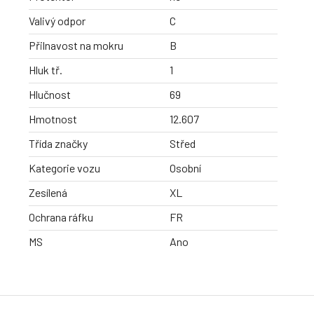
Valivý odpor
C
Přilnavost na mokru
B
Hluk tř.
1
Hlučnost
69
Hmotnost
12.607
Třída značky
Střed
Kategorie vozu
Osobní
Zesílená
XL
Ochrana ráfku
FR
MS
Ano