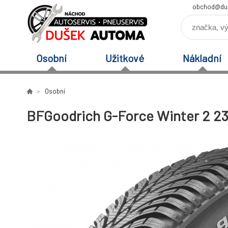
obchod@du
Osobní
Užitkové
Nákladní
Osobní
BFGoodrich G-Force Winter 2 23