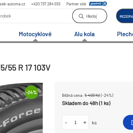
sek-automa.cz
+420 737 284 555
Partner sítě
Hledej
REZERV
Motocyklové
Alu kola
Plech
5/55 R 17 103V
-
24
%
Běžná cena:
5 493
Kč
(-
24
%)
Skladem do 48h (1 ks)
-
+
ks