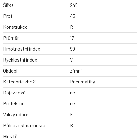
Šířka
245
Profil
45
Konstrukce
R
Průměr
17
Hmotnostní index
99
Rychlostní index
V
Období
Zimní
Kategorie zboží
Pneumatiky
Dojezdová
ne
Protektor
ne
Valivý odpor
E
Přilnavost na mokru
B
Hluk tř.
1