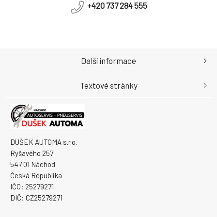
+420 737 284 555
Další informace
Textové stránky
DUŠEK AUTOMA s.r.o.
Ryšavého 257
547 01 Náchod
Česká Republika
IČO: 25279271
DIČ: CZ25279271