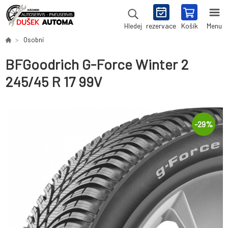
rezervace
Košík
Menu
Hledej
Osobní
BFGoodrich G-Force Winter 2
245/45 R 17 99V
-
29
%