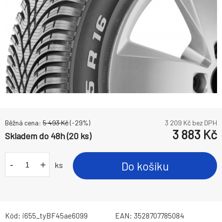
Běžná cena:
5 493
Kč
(-
29
%)
3 209
Kč bez DPH
3 883
Kč
Skladem do 48h (20 ks)
-
+
Do košíku
ks
Kód:
i655_tyBF45ae6099
EAN:
3528707785084