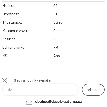
Hlučnost
69
Hmotnost
10.5
Třída značky
Střed
Kategorie vozu
Osobní
Zesílená
XL
Ochrana ráfku
FR
MS
Ano
Slevy a novinky e-mailem
odebírat
obchod@dusek-automa.cz