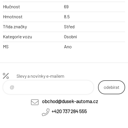
Hlučnost
69
Hmotnost
8.5
Třída značky
Střed
Kategorie vozu
Osobní
MS
Ano
Slevy a novinky e-mailem
odebírat
obchod@dusek-automa.cz
+420 737 284 555