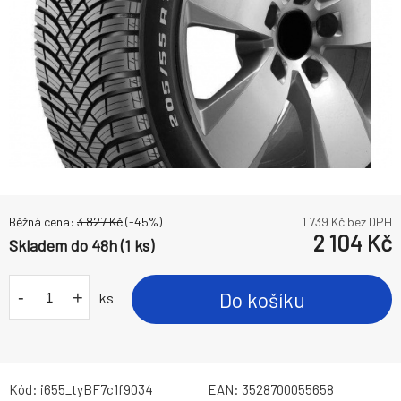
Běžná cena:
3 827
Kč
(-
45
%)
1 739
Kč bez DPH
2 104
Kč
Skladem do 48h (1 ks)
-
+
Do košíku
ks
Kód:
i655_tyBF7c1f9034
EAN:
3528700055658