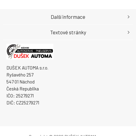
Další informace
Textové stránky
DUŠEK AUTOMA s.r.o.
Ryšavého 257
547 01 Náchod
Česká Republika
IČO: 25279271
DIČ: CZ25279271