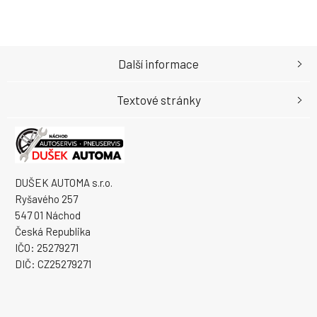
Další informace
Textové stránky
DUŠEK AUTOMA s.r.o.
Ryšavého 257
547 01 Náchod
Česká Republika
IČO: 25279271
DIČ: CZ25279271