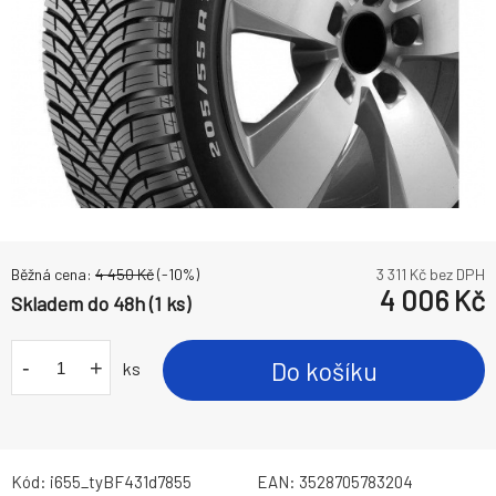
Běžná cena:
4 450
Kč
(-
10
%)
3 311
Kč bez DPH
4 006
Kč
Skladem do 48h (1 ks)
-
+
Do košíku
ks
Kód:
i655_tyBF431d7855
EAN:
3528705783204