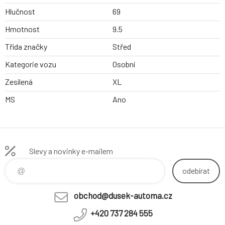
Hlučnost
69
Hmotnost
9.5
Třída značky
Střed
Kategorie vozu
Osobní
Zesílená
XL
MS
Ano
Slevy a novinky e-mailem
odebírat
obchod@dusek-automa.cz
+420 737 284 555