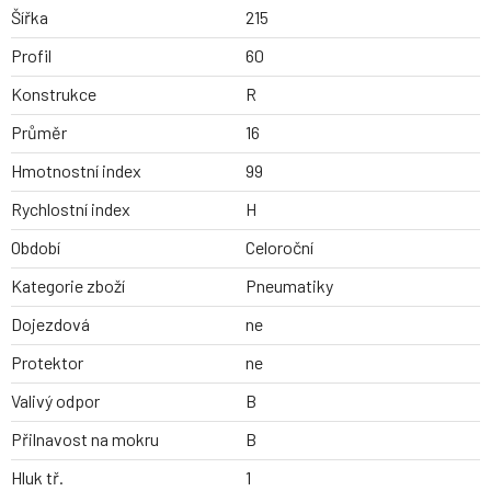
Šířka
215
Profil
60
Konstrukce
R
Průměr
16
Hmotnostní index
99
Rychlostní index
H
Období
Celoroční
Kategorie zboží
Pneumatiky
Dojezdová
ne
Protektor
ne
Valivý odpor
B
Přilnavost na mokru
B
Hluk tř.
1