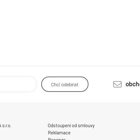
obch
Chci
odebírat
.r.o.
Odstoupení od smlouvy
Reklamace
Recenze