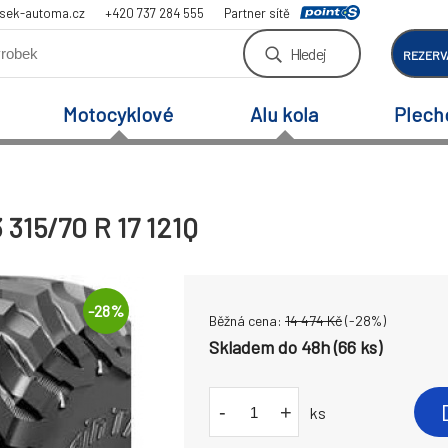
sek-automa.cz
+420 737 284 555
Partner sítě
Hledej
REZERV
Motocyklové
Alu kola
Plech
315/70 R 17 121Q
-
28
%
Běžná cena:
14 474
Kč
(-
28
%)
Skladem do 48h (66 ks)
-
+
ks