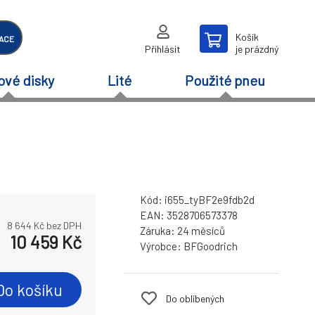
Košík
ACE
Přihlásit
je prázdný
ové disky
Lité
Použité pneu
Kód:
i655_tyBF2e9fdb2d
EAN:
3528706573378
8 644
Kč bez DPH
Záruka:
24 měsíců
10 459
Kč
Výrobce:
BFGoodrich
Do košíku
Do oblíbených