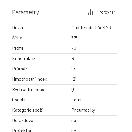
Parametry
Porovnání
Dezen
Mud Terrain T/A KM3
Šířka
315
Profil
70
Konstrukce
R
Průměr
17
Hmotnostní index
121
Rychlostní index
Q
Období
Letní
Kategorie zboží
Pneumatiky
Dojezdová
ne
Protektor
ne