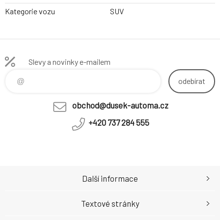
Kategorie vozu
SUV
Slevy a novinky e-mailem
odebírat
obchod@dusek-automa.cz
+420 737 284 555
Další informace
Textové stránky