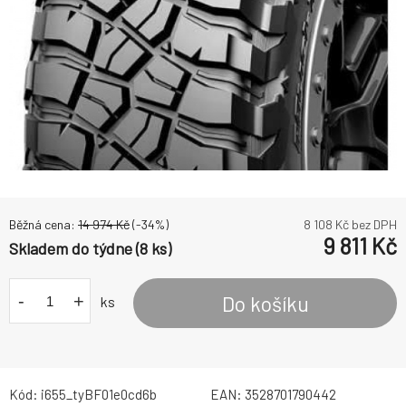
Běžná cena:
14 974
Kč
(-
34
%)
8 108
Kč bez DPH
9 811
Kč
Skladem do týdne (8 ks)
-
+
Do košíku
ks
Kód:
i655_tyBF01e0cd6b
EAN:
3528701790442