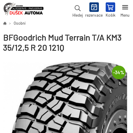
rezervace
Košík
Menu
Hledej
Osobní
BFGoodrich Mud Terrain T/A KM3
35/12,5 R 20 121Q
-
34
%