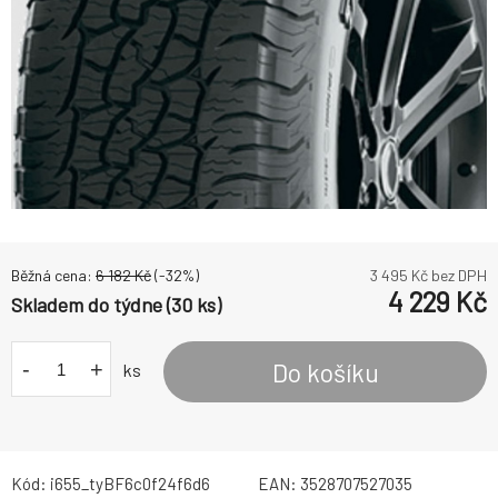
Běžná cena:
6 182
Kč
(-
32
%)
3 495
Kč bez DPH
4 229
Kč
Skladem do týdne (30 ks)
-
+
Do košíku
ks
Kód:
i655_tyBF6c0f24f6d6
EAN:
3528707527035