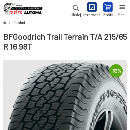
rezervace
Košík
Menu
Hledej
Osobní
BFGoodrich Trail Terrain T/A 215/65
R 16 98T
-
32
%