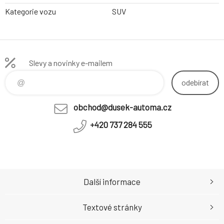
Kategorie vozu
SUV
Slevy a novinky e-mailem
odebírat
obchod@dusek-automa.cz
+420 737 284 555
Další informace
Textové stránky