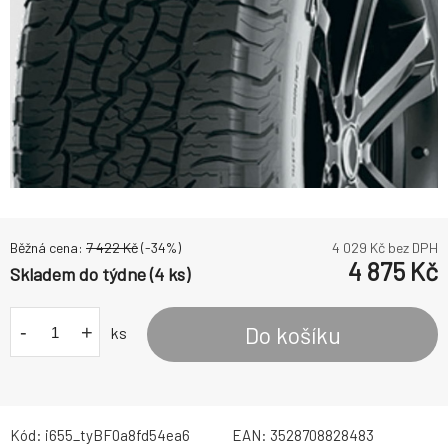
Běžná cena:
7 422
Kč
(-
34
%)
4 029
Kč bez DPH
4 875
Kč
Skladem do týdne (4 ks)
-
+
Do košíku
ks
Kód:
i655_tyBF0a8fd54ea6
EAN:
3528708828483