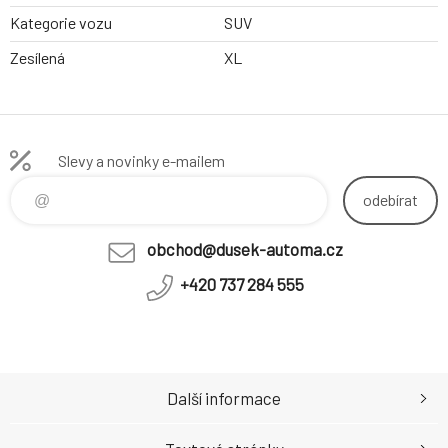
Kategorie vozu
SUV
Zesílená
XL
Slevy a novinky e-mailem
odebírat
obchod@dusek-automa.cz
+420 737 284 555
Další informace