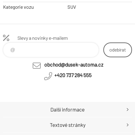
Kategorie vozu
SUV
Slevy a novinky e-mailem
odebírat
obchod@dusek-automa.cz
+420 737 284 555
Další informace
Textové stránky