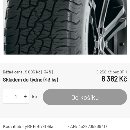
Běžná cena:
9 695
Kč
(-
34
%)
5 258
Kč bez DPH
6 362
Kč
Skladem do týdne (43 ks)
-
+
Do košíku
ks
Kód:
i655_tyBF149178f98a
EAN:
3528705969417