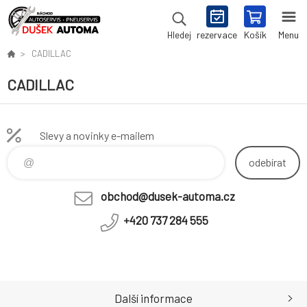
rezervace
Košík
Menu
Hledej
CADILLAC
CADILLAC
Slevy a novinky e-mailem
odebírat
obchod@dusek-automa.cz
+420 737 284 555
Další informace