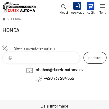
rezervace
Košík
Menu
Hledej
HONDA
HONDA
Slevy a novinky e-mailem
odebírat
obchod@dusek-automa.cz
+420 737 284 555
Další informace