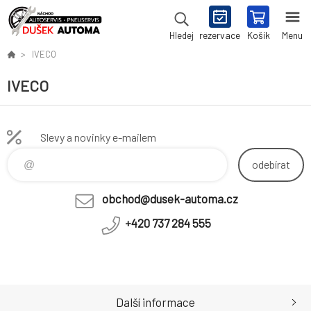
rezervace
Košík
Menu
Hledej
IVECO
IVECO
Slevy a novinky e-mailem
odebírat
obchod@dusek-automa.cz
+420 737 284 555
Další informace