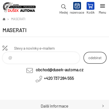
rezervace
Košík
Menu
Hledej
MASERATI
MASERATI
Slevy a novinky e-mailem
odebírat
obchod@dusek-automa.cz
+420 737 284 555
Další informace