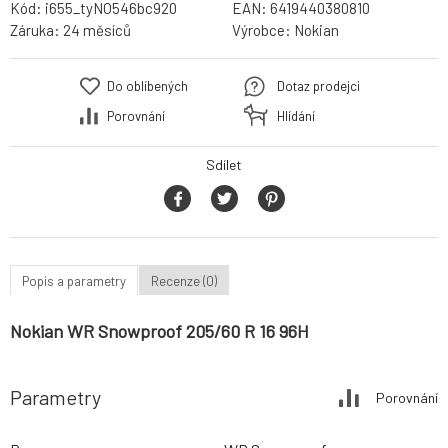
Kód:
i655_tyNO546bc920
EAN:
6419440380810
Záruka:
24 měsíců
Výrobce:
Nokian
Do oblíbených
Dotaz prodejci
Porovnání
Hlídání
Sdílet
Popis a parametry
Recenze (0)
Nokian WR Snowproof 205/60 R 16 96H
Parametry
Porovnání