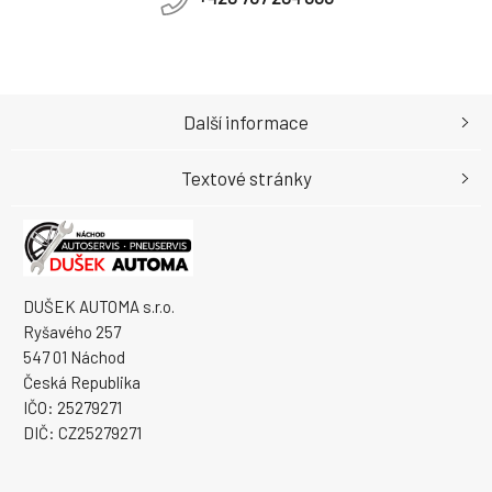
Další informace
Textové stránky
DUŠEK AUTOMA s.r.o.
Ryšavého 257
547 01 Náchod
Česká Republika
IČO: 25279271
DIČ: CZ25279271