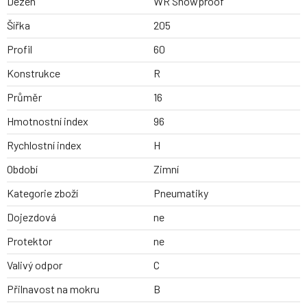
Dezen
WR Snowproof
Šířka
205
Profil
60
Konstrukce
R
Průměr
16
Hmotnostní index
96
Rychlostní index
H
Období
Zimní
Kategorie zboží
Pneumatiky
Dojezdová
ne
Protektor
ne
Valivý odpor
C
Přilnavost na mokru
B