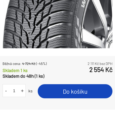
Běžná cena:
4 724
Kč
(-
46
%)
2 111
Kč bez DPH
2 554
Kč
Skladem 1 ks
Skladem do 48h (1 ks)
-
+
Do košíku
ks