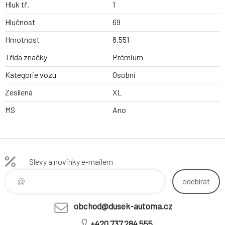
Hluk tř.
1
Hlučnost
69
Hmotnost
8.551
Třída značky
Prémium
Kategorie vozu
Osobní
Zesílená
XL
MS
Ano
Slevy a novinky e-mailem
odebírat
obchod@dusek-automa.cz
+420 737 284 555