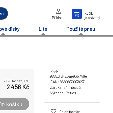
Košík
ACE
Přihlásit
je prázdný
ové disky
Lité
Použité pneu
Kód:
i655_tyPE3ae93b749e
2 031
Kč bez DPH
EAN:
8680830038231
2 458
Kč
Záruka:
24 měsíců
Výrobce:
Petlas
Do košíku
Do oblíbených