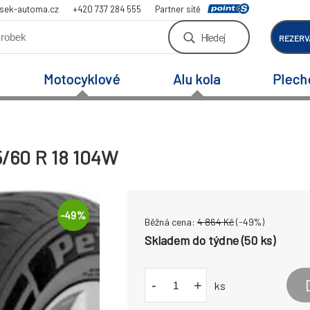
sek-automa.cz
+420 737 284 555
Partner sítě
Hledej
REZERV
Motocyklové
Alu kola
Plech
5/60 R 18 104W
-
49
%
Běžná cena:
4 864
Kč
(-
49
%)
Skladem do týdne (50 ks)
-
+
ks