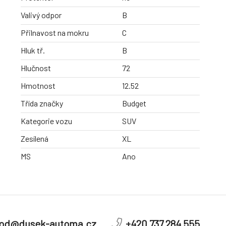
Valivý odpor
B
Přilnavost na mokru
C
Hluk tř.
B
Hlučnost
72
Hmotnost
12.52
Třída značky
Budget
Kategorie vozu
SUV
Zesílená
XL
MS
Ano
od@dusek-automa.cz
+420 737 284 555