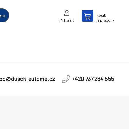
Košík
ACE
Přihlásit
je prázdný
od@dusek-automa.cz
+420 737 284 555