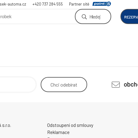
sek-automa.cz
+420 737 284 555
Partner sítě
Hledej
REZERV
obch
Chci
odebírat
.r.o.
Odstoupení od smlouvy
Reklamace