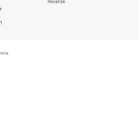
Recenze
a
1
zena.