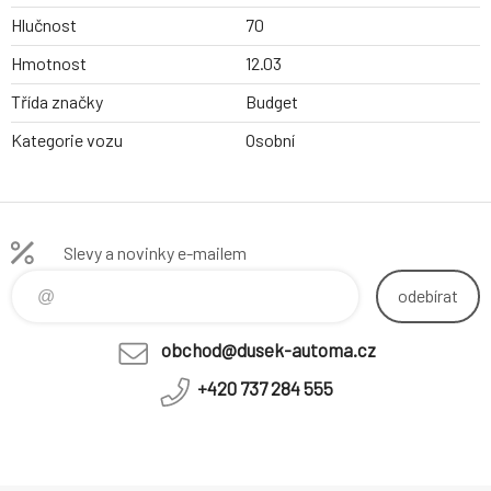
Hlučnost
70
Hmotnost
12.03
Třída značky
Budget
Kategorie vozu
Osobní
Slevy a novinky e-mailem
odebírat
obchod@dusek-automa.cz
+420 737 284 555