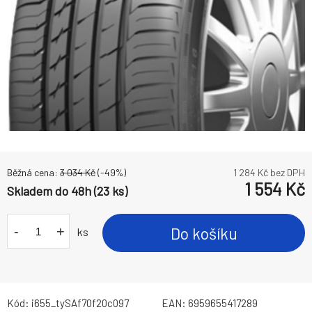
Běžná cena:
3 034
Kč
(-
49
%)
1 284
Kč bez DPH
1 554
Kč
Skladem do 48h (23 ks)
-
+
Do košíku
ks
Kód:
i655_tySAf70f20c097
EAN:
6959655417289