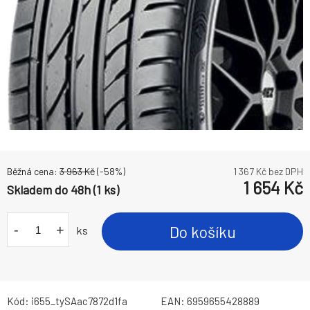
Běžná cena:
3 963
Kč
(-
58
%)
1 367
Kč bez DPH
1 654
Kč
Skladem do 48h (1 ks)
-
+
Do košíku
ks
Kód:
i655_tySAac7872d1fa
EAN:
6959655428889