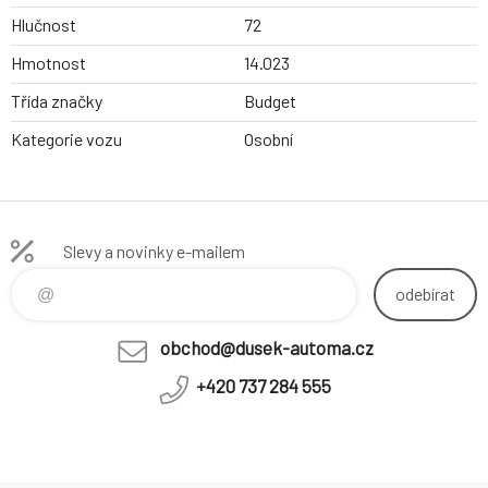
Hlučnost
72
Hmotnost
14.023
Třída značky
Budget
Kategorie vozu
Osobní
Slevy a novinky e-mailem
odebírat
obchod@dusek-automa.cz
+420 737 284 555